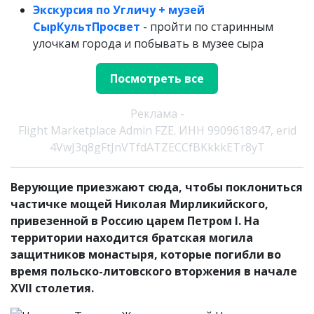
Экскурсия по Угличу + музей
СырКультПросвет
- пройти по старинным
улочкам города и побывать в музее сыра
Посмотреть все
Реклама -
Flight Marketplace Admin FZE. ИНН 9909618947, erid
4VwJ3q8gFtJnVTfdATZECCfBKkkkETr8yT
Верующие приезжают сюда, чтобы поклониться
частичке мощей Николая Мирликийского,
привезенной в Россию царем Петром I. На
территории находится братская могила
защитников монастыря, которые погибли во
время польско-литовского вторжения в начале
XVII столетия.