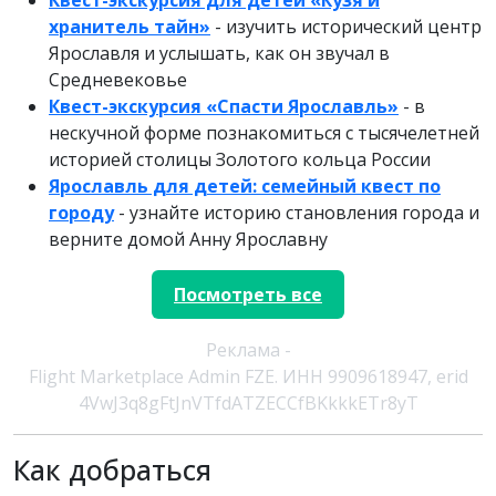
Квест-экскурсия для детей «Кузя и
хранитель тайн»
- изучить исторический центр
Ярославля и услышать, как он звучал в
Средневековье
Квест-экскурсия «Спасти Ярославль»
- в
нескучной форме познакомиться с тысячелетней
историей столицы Золотого кольца России
Ярославль для детей: семейный квест по
городу
- узнайте историю становления города и
верните домой Анну Ярославну
Посмотреть все
Реклама -
Flight Marketplace Admin FZE. ИНН 9909618947, erid
4VwJ3q8gFtJnVTfdATZECCfBKkkkETr8yT
Как добраться