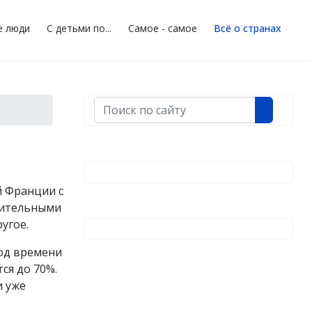
е люди
С детьми по...
Самое - самое
Всё о странах
Поиск
й Франции с
ивительными
угое.
иод времени
ся до 70%.
и уже