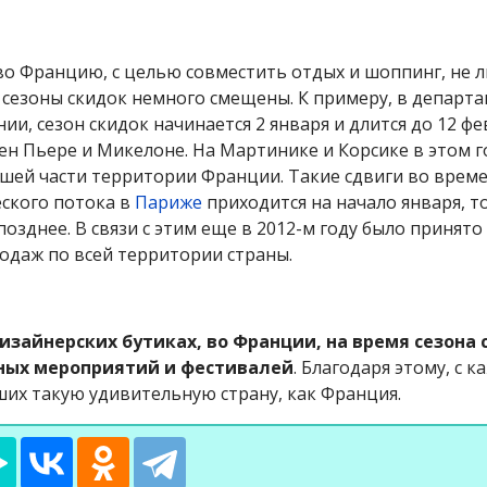
 во Францию, с целью совместить отдых и шоппинг, не
 сезоны скидок немного смещены. К примеру, в департ
и, сезон скидок начинается 2 января и длится до 12 фев
Сен Пьере и Микелоне. На Мартинике и Корсике в этом г
льшей части территории Франции. Такие сдвиги во врем
еского потока в
Париже
приходится на начало января, т
озднее. В связи с этим еще в 2012-м году было принят
одаж по всей территории страны.
изайнерских бутиках, во Франции, на время сезона 
ных мероприятий и фестивалей
. Благодаря этому, с 
ших такую удивительную страну, как Франция.