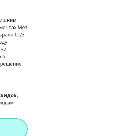
 лишним
аментах Мёз
раля. С 23
оду
ени
о в
о решение
скидок,
каждым