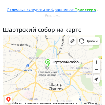
Отличные экскурсии по Франции от
Трипстера
-
Реклама
Шартрский собор на карте