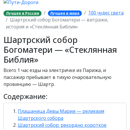
100 чудес света
Лучшее в России
Лучшее в мире
Шартрский собор Богоматери — витражи,
история и «Стеклянная Библия»
Шартрский собор
Богоматери — «Стеклянная
Библия»
Всего 1 час езды на электричке из Парижа, и
пассажир пребывает в тихую очаровательную
провинцию — Шартр.
Содержание:
Плащаница Девы Марии — реликвия
Шартрского собора
Шартрский собор: рекордно короткое