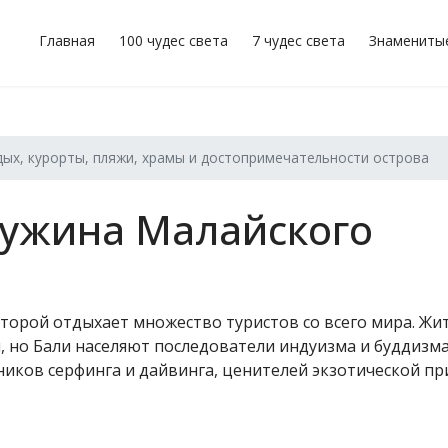
Главная
100 чудес света
7 чудес света
Знамениты
ых, курорты, пляжи, храмы и достопримечательности острова
чужина Малайского
оторой отдыхает множество туристов со всего мира. Жи
но Бали населяют последователи индуизма и буддизма
ников серфинга и дайвинга, ценителей экзотической пр