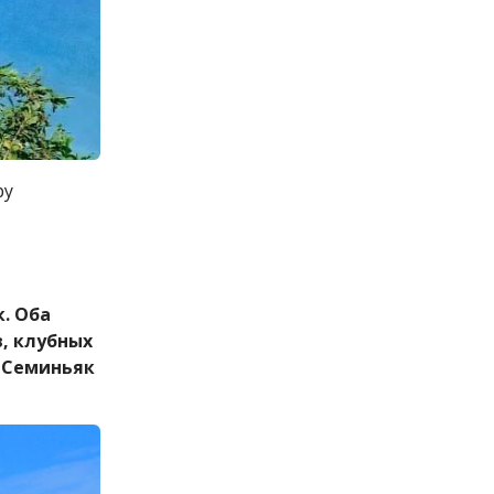
ру
. Оба
в, клубных
. Семиньяк