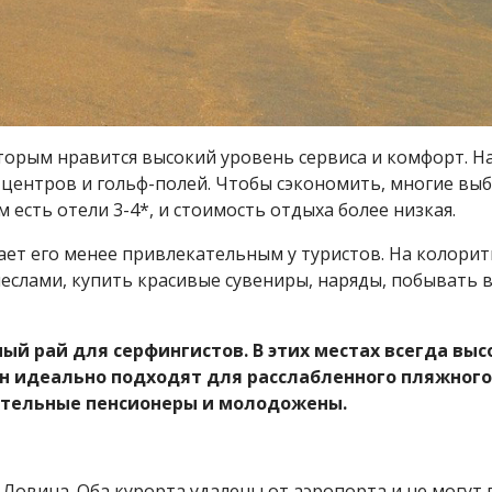
торым нравится высокий уровень сервиса и комфорт. Н
-центров и гольф-полей. Чтобы сэкономить, многие вы
 есть отели 3-4*, и стоимость отдыха более низкая.
елает его менее привлекательным у туристов. На колори
еслами, купить красивые сувениры, наряды, побывать 
ный рай для серфингистов. В этих местах всегда выс
н идеально подходят для расслабленного пляжного
оятельные пенсионеры и молодожены.
– Ловина. Оба курорта удалены от аэропорта и не могут