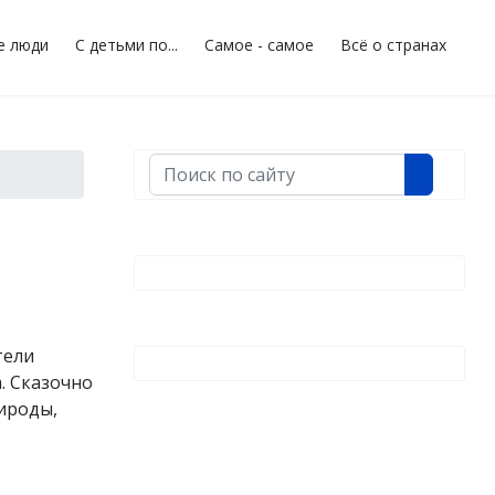
е люди
С детьми по...
Самое - самое
Всё о странах
Поиск
тели
. Сказочно
ироды,