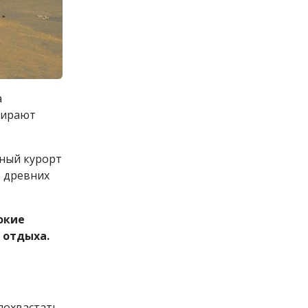
а
бирают
тный курорт
в древних
окие
 отдыха.
 похвастать