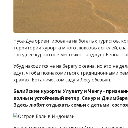
Нуса-Дуа ориентирована на богатых туристов, ко
территории курорта много люксовых отелей, спа
соседнее курортное местечко Танджунг Беноа. Там
Убуд находится не на берегу океана, но это не д
едут, чтобы познакомиться с традиционными рем
храмах, Ботаническом саду и Лесу обезьян.
Балийские курорты Улувату и Чангу - признан
волны и устойчивый ветер. Санур и Джимбара
Здесь любят отдыхать семьи с детьми, сост
На востоке острова находится Амед, а на севере 