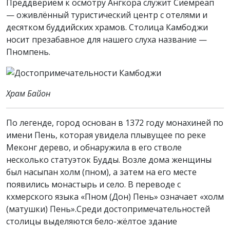
Преддверием к осмотру Ангкора служит Сиемреап
— оживлённый туристический центр с отелями и
десятком буддийских храмов. Столица Камбоджи
носит презабавное для нашего слуха название —
Пномпень.
Храм Байон
По легенде, город основан в 1372 году монахиней по
имени Пень, которая увидела плывущее по реке
Меконг дерево, и обнаружила в его стволе
несколько статуэток Будды. Возле дома женщины
был насыпан холм (пном), а затем на его месте
появились монастырь и село. В переводе с
кхмерского языка «Пном (Дон) Пень» означает «холм
(матушки) Пень».Среди достопримечательностей
столицы выделяются бело-жёлтое здание