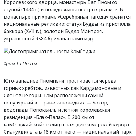
Королевского дворца, монастырь Ват Пном со
ступой (1434 г.) и полудюжины пёстрых рынков. В
монастыре при храме «Серебряная пагода» хранятся
национальные реликвии: статуя Будды из кристалла
баккара (XVII в.), золотой Будда Майтрея,
украшенный 9584 бриллиантами и др.
Храм Та Прохм
Юго-западнее Пномпеня простирается череда
горных хребтов, известных как Кардамоновые и
Слоновые горы. Там расположены самый
популярный в стране заповедник — Бокор,
водопады Попоквиль и летняя королевская
резиденция «Блэк-Палас». В 200 км от
камбоджийской столицы находится морской курорт
Сиануквиль, а в 18 км от него — национальный парк