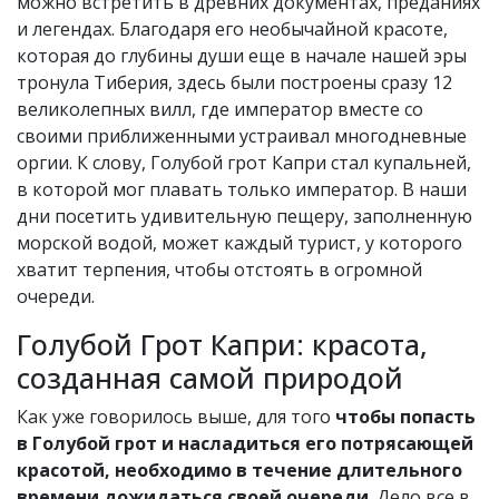
можно встретить в древних документах, преданиях
и легендах. Благодаря его необычайной красоте,
которая до глубины души еще в начале нашей эры
тронула Тиберия, здесь были построены сразу 12
великолепных вилл, где император вместе со
своими приближенными устраивал многодневные
оргии. К слову, Голубой грот Капри стал купальней,
в которой мог плавать только император. В наши
дни посетить удивительную пещеру, заполненную
морской водой, может каждый турист, у которого
хватит терпения, чтобы отстоять в огромной
очереди.
Голубой Грот Капри: красота,
созданная самой природой
Как уже говорилось выше, для того
чтобы попасть
в Голубой грот и насладиться его потрясающей
красотой, необходимо в течение длительного
времени дожидаться своей очереди
. Дело все в