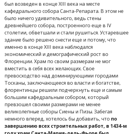
был возведен в конце XIII века на месте
кафедрального собора Санта-Репарата. В этом не
было ничего удивительного, ведь стены
древнейшего собора, построенного еще в IV
столетии, обветшали и стали рушиться. Устаревшее
здание было решено снести еще и потому, что
именно в конце XIII века наблюдался
экономический и демографический рост во
Флоренции. Храм по своим размерам не мог
вместить в себя всех желающих. Свое
превосходство над доминирующими городами
Тосканы, заключающееся во власти и богатстве,
флорентинцы решили подчеркнуть еще и самым
большим кафедральным собором, который
превзошел своими размерами не менее
великолепные соборы Сиены и Пизы. Забегая
немного вперед, хотелось бы добавить, что
по
завершению всех строительных работ, в 1434-м
году храм Санта-Мария-дель-Фьоре был