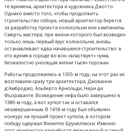
те времена, архитектора и художника Джотто.
Однако вместо того, чтобы продолжить
строительство собора, новый архитектор берется
за разработку проекта колокольни или кампанилы.
Смерть мастера, при жизни которого был возведен
только лишь первый ярус колокольни, вновь
останавливает едва начавшееся строительство: в
это время в городе во всю «властвует» чума,
безжалостно уносящая жизни тысяч горожан.
Работы продолжились в 1355-м году, на этот раз их
возглавили сразу три архитектора: Джованни
д'Амброджо, Альберто Арнольди, Нери ди
Фьораванте. Возведение нефа было завершено в
1380-м году, а вот купол так и оставался
незавершенным. В 1418-м году был объявлен
конкурс на лучший проект купола, в котором
победу одержал Филиппо Брунеллески. Именно
этот архитектор разработал легендарный и самый