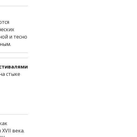
ются
ческих
ной и тесно
иным.
естивалями
на стыке
 как
XVII века.