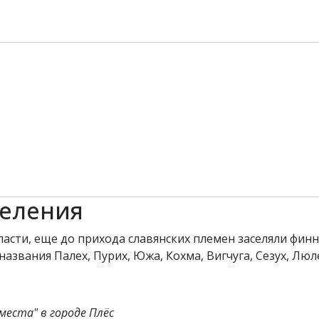
селения
ласти, еще до прихода славянских племен заселяли фин
азвания Палех, Пурих, Южа, Кохма, Вигчуга, Сезух, Люле
еста" в городе Плёс