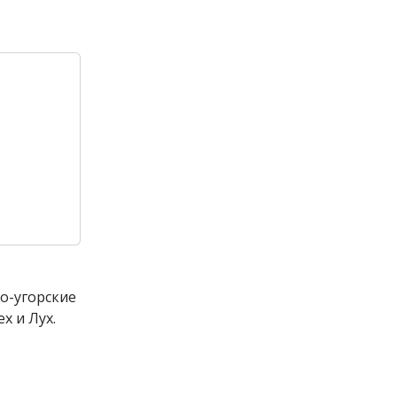
но-угорские
х и Лух.