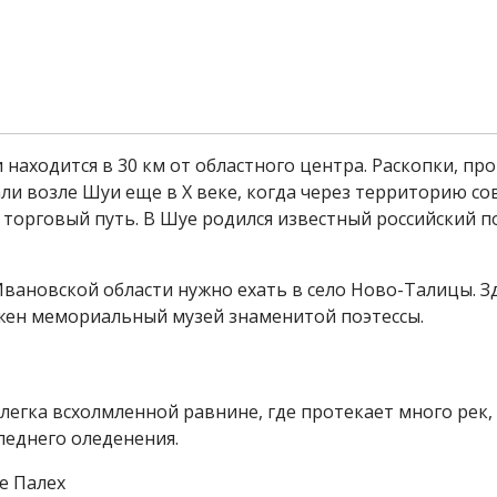
 находится в 30 км от областного центра. Раскопки, п
али возле Шуи еще в X веке, когда через территорию с
торговый путь. В Шуе родился известный российский по
вановской области нужно ехать в село Ново-Талицы. З
жен мемориальный музей знаменитой поэтессы.
легка всхолмленной равнине, где протекает много рек,
леднего оледенения.