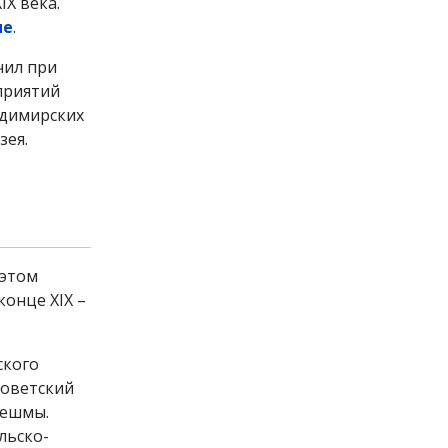
X века.
не
.
чил при
дприятий
адимирских
зея.
 этом
конце XIX –
ского
Советский
нешмы.
льско-