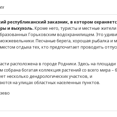
ех
ий республиканский заказник, в котором охраняетс
бры и выхухоль.
Кроме него, туристы и местные жители
 образованных Горьковским водохранилищем. Это удив
и можжевельники. Песчаные берега, хорошая рыбалка и м
естом отдыха тех, кто предпочитает проводить отпус
сти расположена в городе Родники. Здесь на площади 2
 собрана богатая коллекция растений со всего мира – 
ует несколько дендрологических участков, и
тся на улицах областных населенных пунктов.