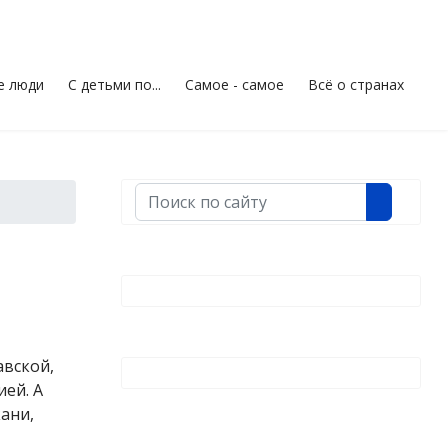
е люди
С детьми по...
Самое - самое
Всё о странах
Поиск
авской,
ией. А
ани,