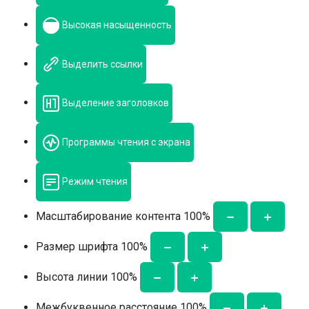
Высокая насыщенность
Выделить ссылки
Выделение заголовков
Программы чтения с экрана
Режим чтения
Масштабирование контента
100
%
Размер шрифта
100
%
Высота линии
100
%
Межбуквенное расстояние
100
%