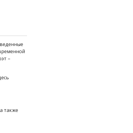
роведенные
овременной
эт –
десь
 а также