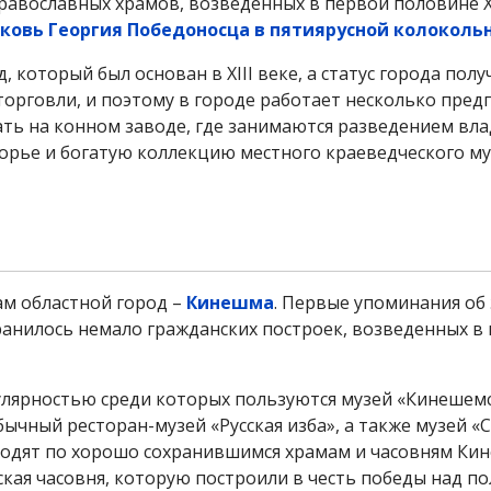
равославных храмов, возведенных в первой половине XI
ковь Георгия Победоносца в пятиярусной колоколь
который был основан в XIII веке, а статус города полу
 торговли, и поэтому в городе работает несколько пре
ть на конном заводе, где занимаются разведением вл
орье и богатую коллекцию местного краеведческого му
ам областной город –
Кинешма
. Первые упоминания об
хранилось немало гражданских построек, возведенных в 
улярностью среди которых пользуются музей «Кинешем
ычный ресторан-музей «Русская изба», а также музей «
одят по хорошо сохранившимся храмам и часовням Ки
кая часовня, которую построили в честь победы над по