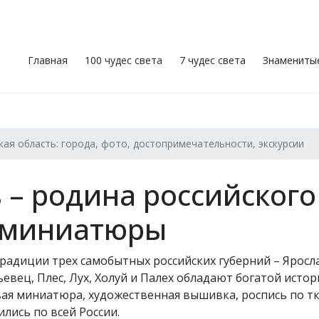
Главная
100 чудес света
7 чудес света
Знамениты
ая область: города, фото, достопримечательности, экскурсии
 – родина российского
й миниатюры
радиции трех самобытных российских губерний – Яросл
вец, Плес, Лух, Холуй и Палех обладают богатой истор
ая миниатюра, художественная вышивка, роспись по тк
лись по всей России.