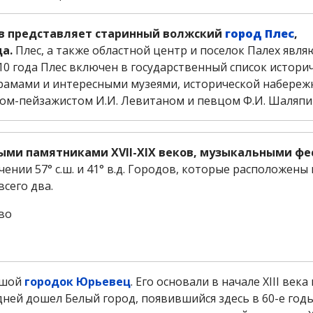
в представляет старинный волжский
город Плес
,
а.
Плес, а также областной центр и поселок Палех явля
10 года Плес включен в государственный список истори
храмами и интересными музеями, исторической набереж
ком-пейзажистом И.И. Левитаном и певцом Ф.И. Шаляп
ыми памятниками XVII-XIX веков, музыкальными ф
ении 57° с.ш. и 41° в.д. Городов, которые расположены 
сего два.
льшой
городок Юрьевец
. Его основали в начале XIII века
дней дошел Белый город, появившийся здесь в 60-е годы 