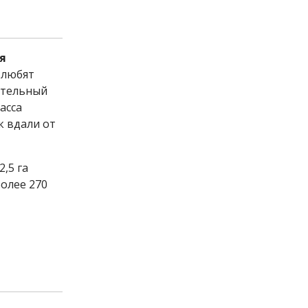
я
 любят
ительный
асса
к вдали от
,5 га
более 270