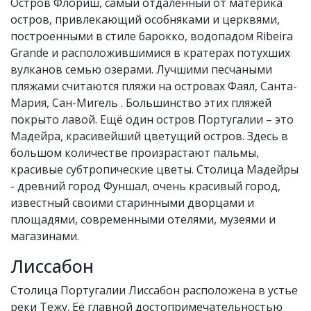
Остров Флориш, самый отдалённый от материка
остров, привлекающий особняками и церквями,
построенными в стиле барокко, водопадом Ribeira
Grande и расположившимися в кратерах потухших
вулканов семью озерами. Лучшими песчаными
пляжами считаются пляжи на островах Фаял, Санта-
Мария, Сан-Мигель . Большинство этих пляжей
покрыто лавой. Ещё один остров Португалии – это
Мадейра, красивейший цветущий остров. Здесь в
большом количестве произрастают пальмы,
красивые субтропические цветы. Столица Мадейры
- древний город Фуншал, очень красивый город,
известный своими старинными дворцами и
площадями, современными отелями, музеями и
магазинами.
Лиссабон
Столица Португалии Лиссабон расположена в устье
реки Тежу. Её главной достопримечательностью