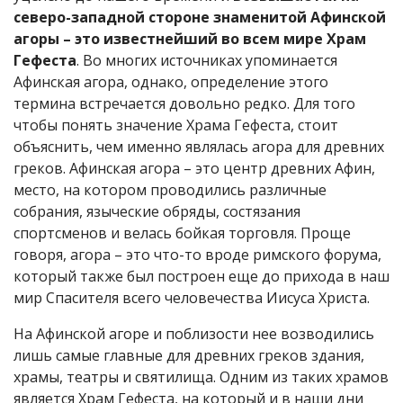
северо-западной стороне знаменитой Афинской
агоры – это известнейший во всем мире Храм
Гефеста
. Во многих источниках упоминается
Афинская агора, однако, определение этого
термина встречается довольно редко. Для того
чтобы понять значение Храма Гефеста, стоит
объяснить, чем именно являлась агора для древних
греков. Афинская агора – это центр древних Афин,
место, на котором проводились различные
собрания, языческие обряды, состязания
спортсменов и велась бойкая торговля. Проще
говоря, агора – это что-то вроде римского форума,
который также был построен еще до прихода в наш
мир Спасителя всего человечества Иисуса Христа.
На Афинской агоре и поблизости нее возводились
лишь самые главные для древних греков здания,
храмы, театры и святилища. Одним из таких храмов
является Храм Гефеста, на который и в наши дни