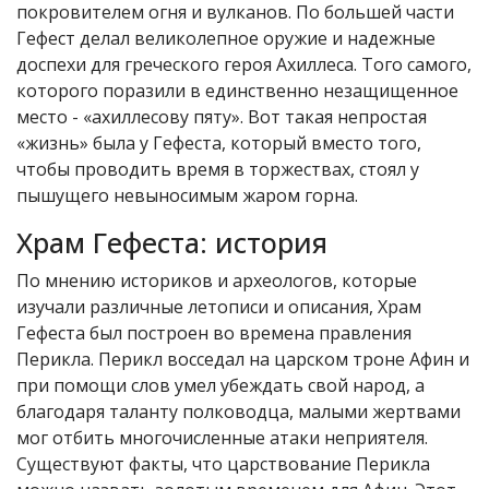
покровителем огня и вулканов. По большей части
Гефест делал великолепное оружие и надежные
доспехи для греческого героя Ахиллеса. Того самого,
которого поразили в единственно незащищенное
место - «ахиллесову пяту». Вот такая непростая
«жизнь» была у Гефеста, который вместо того,
чтобы проводить время в торжествах, стоял у
пышущего невыносимым жаром горна.
Храм Гефеста: история
По мнению историков и археологов, которые
изучали различные летописи и описания, Храм
Гефеста был построен во времена правления
Перикла. Перикл восседал на царском троне Афин и
при помощи слов умел убеждать свой народ, а
благодаря таланту полководца, малыми жертвами
мог отбить многочисленные атаки неприятеля.
Существуют факты, что царствование Перикла