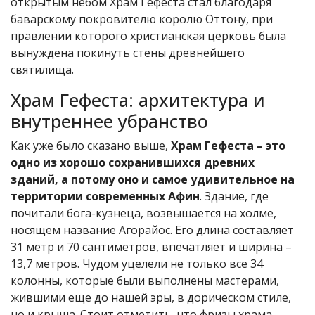
открытым небом Храм Гефеста стал благодаря
баварскому покровителю королю Оттону, при
правлении которого христианская церковь была
вынуждена покинуть стены древнейшего
святилища.
Храм Гефеста: архитектура и
внутреннее убранство
Как уже было сказано выше,
Храм Гефеста – это
одно из хорошо сохранившихся древних
зданий, а потому оно и самое удивительное на
территории современных Афин
. Здание, где
почитали бога-кузнеца, возвышается на холме,
носящем название Агорайос. Его длина составляет
31 метр и 70 сантиметров, впечатляет и ширина –
13,7 метров. Чудом уцелели не только все 34
колонны, которые были выполнены мастерами,
жившими еще до нашей эры, в дорическом стиле,
но и крыша. Стоит отметить, что фризы храма