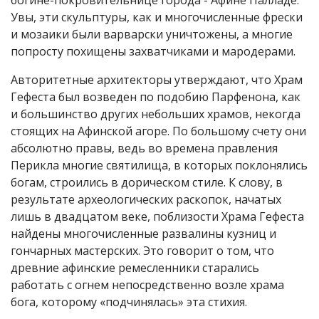
богине-покровительнице города - Афине Палладе.
Увы, эти скульптуры, как и многочисленные фрески
и мозаики были варварски уничтожены, а многие
попросту похищены захватчиками и мародерами.
Авторитетные архитекторы утверждают, что Храм
Гефеста был возведен по подобию Парфенона, как
и большинство других небольших храмов, некогда
стоящих на Афинской агоре. По большому счету они
абсолютно правы, ведь во времена правления
Перикла многие святилища, в которых поклонялись
богам, строились в дорическом стиле. К слову, в
результате археологических раскопок, начатых
лишь в двадцатом веке, поблизости Храма Гефеста
найдены многочисленные развалины кузниц и
гончарных мастерских. Это говорит о том, что
древние афинские ремесленники старались
работать с огнем непосредственно возле храма
бога, которому «подчинялась» эта стихия.