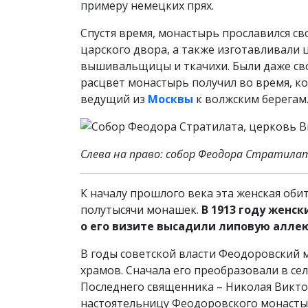
примеру немецких прях.
Спустя время, монастырь прославился св
царского двора, а также изготавливали 
вышивальщицы и ткачихи. Были даже св
расцвет монастырь получил во время, ко
ведущий из
Москвы
к волжским берегам
Слева на право: собор Феодора Стратилат
К началу прошлого века эта женская оби
полутысячи монашек.
В 1913 году женск
о его визите высадили липовую аллею
В годы советской власти Феодоровский 
храмов. Сначала его преобразовали в сел
Последнего священника – Николая Викто
настоятельницу Феодоровского монастыря