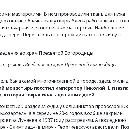
оими мастерскими. В нем производили ткань для нужд
церковные облачения и утварь. Здесь работали золотош
ои гончарная и иконописные мастерские. Наибольший
гда через Переславль стал проходить торговый путь,
.
а, церковь Введения во храм Пресвятой Богородицы
тель была самой многочисленной в городе, здесь жили 
ий монастырь посетил император Николай II, и на п
, которая сохранилась до наших дней
.
монастырь разделил судьбу большинства православных
ьхозартель, а в середине 20-х годов вообще закрыли.
ровича Дунаева в 1937 году расстреляли. А последнюю
 - Олимпиаду (в миру - Георгиевскую) арестовали. По