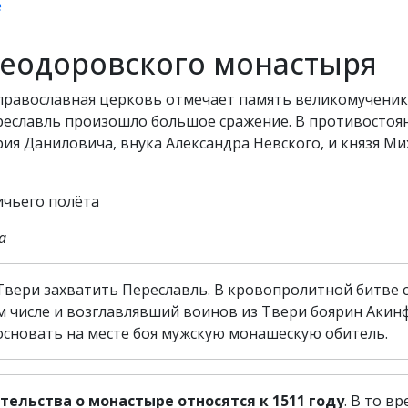
е
Феодоровского монастыря
а православная церковь отмечает память великомучени
ереславль произошло большое сражение. В противостоя
ия Даниловича, внука Александра Невского, и князя Ми
а
вери захватить Переславль. В кровопролитной битве 
м числе и возглавлявший воинов из Твери боярин Акинф
сновать на месте боя мужскую монашескую обитель.
льства о монастыре относятся к 1511 году
. В то в