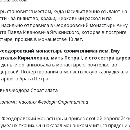
рь становится местом, куда насильственно ссылают на
и - за пьянство, кражи, церковный раскол и по
I насильно отправила в Феодоровский монастырь Анну
ата Павла Ивановича Ягужинского, которая в постриге
стыре, прожив в монашестве 10 лет.
 Феодоровский монастырь своим вниманием. Ему
талья Кирилловна, мать Петра I, и его сестра царе
ои деньги организовала в монастыре строительство
г.) церквей. Пожертвования в монастырскую казну делала 
аршего брата Петра I.
оротами, часовня Феодора Стратилата
л в Феодоровский монастырь и привез с собой европейск
 умелых ткачих. Он наказал монашкам учиться прядени