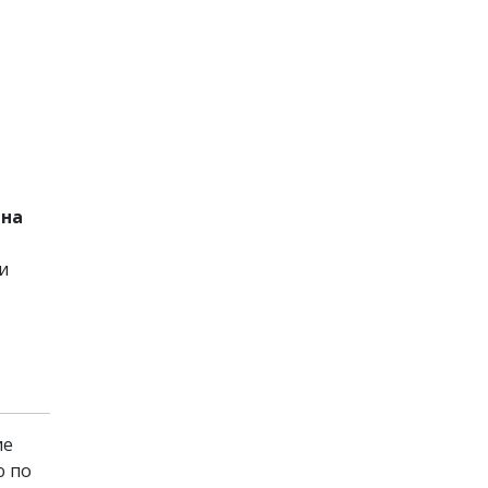
вна
и
ие
ю по