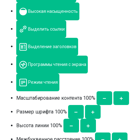
Высокая насыщенность
Выделить ссылки
Выделение заголовков
Программы чтения с экрана
Режим чтения
Масштабирование контента
100
%
Размер шрифта
100
%
Высота линии
100
%
Межбуквенное расстояние
100
%