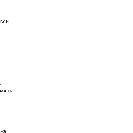
веи,
до
амять
зже,