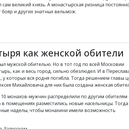
 сам великий князь. А монастырская ризница постоянн
бояр и других знатных вельмож.
тыря как женской обители
ыл мужской обителью. Но в тот год по всей Московии
рь, как и весь город, сильно обезлюдел. И в Переслав
 у которых вся родня погибла. Тогда решением главы 
ексея Михайловича для них была создана женская обите
 10 монахов-мужчин распределили по другим обителям 
 а в помещениях разместились новые насельницы. Тогда
ьные наделы, чтобы монахини имели возможность