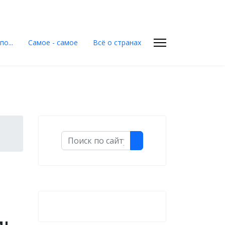
о...
Самое - самое
Всё о странах
Поиск
мь