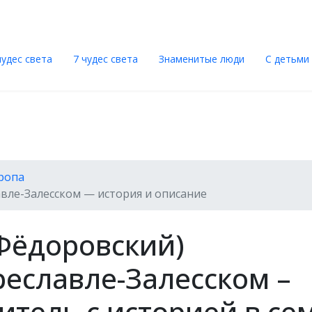
чудес света
7 чудес света
Знаменитые люди
С детьми п
ропа
вле-Залесском — история и описание
Фёдоровский)
еславле-Залесском –
итель с историей в се