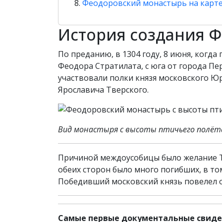
Феодоровский монастырь на карт
История создания 
По преданию, в 1304 году, 8 июня, когд
Феодора Стратилата, с юга от города П
участвовали полки князя московского Юр
Ярославича Тверского.
Вид монастыря с высоты птичьего полёт
Причиной междоусобицы было желание Т
обеих сторон было много погибших, в то
Победивший московский князь повелел о
Самые первые документальные свидете