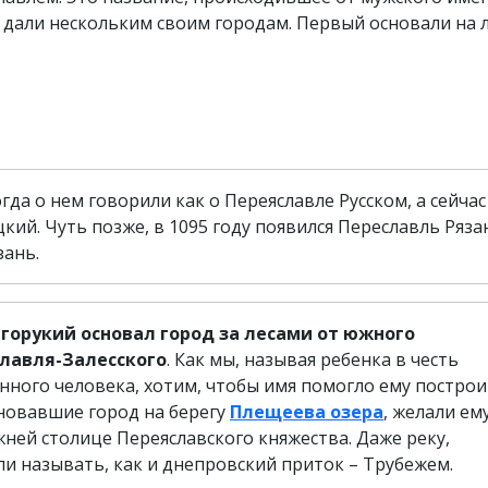
е дали нескольким своим городам. Первый основали на 
огда о нем говорили как о Переяславле Русском, а сейчас
ий. Чуть позже, в 1095 году появился Переславль Ряза
зань.
лгорукий основал город за лесами от южного
славля-Залесского
. Как мы, называя ребенка в честь
нного человека, хотим, чтобы имя помогло ему постро
основавшие город на берегу
Плещеева озера
, желали ем
ней столице Переяславского княжества. Даже реку,
ли называть, как и днепровский приток – Трубежем.