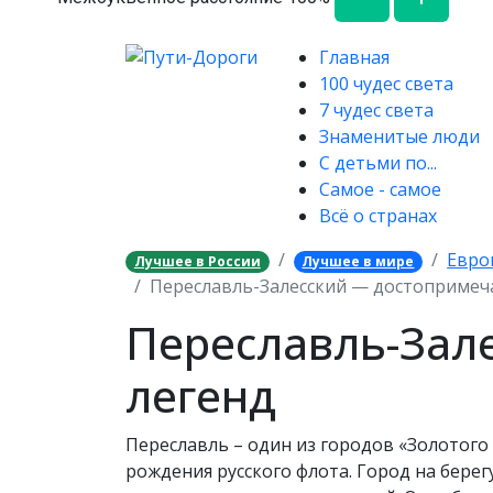
Главная
100 чудес света
7 чудес света
Знаменитые люди
С детьми по...
Самое - самое
Всё о странах
Евро
Лучшее в России
Лучшее в мире
Переславль-Залесский — достопримеча
Переславль-Зале
легенд
Переславль – один из городов «Золотого 
рождения русского флота. Город на бере