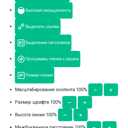
Высокая насыщенность
Выделить ссылки
Выделение заголовков
Программы чтения с экрана
Режим чтения
Масштабирование контента
100
%
Размер шрифта
100
%
Высота линии
100
%
Межбуквенное расстояние
100
%