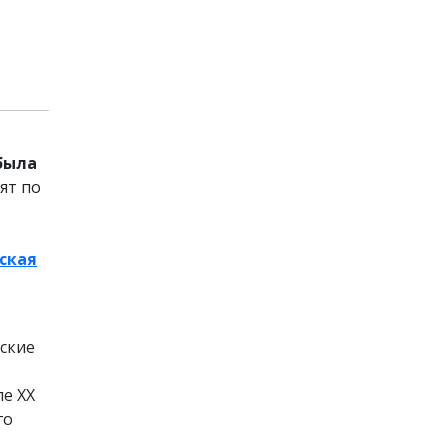
была
ят по
ская
ские
ле XX
го