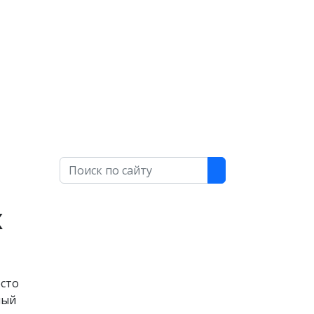
Поиск
х
есто
ный