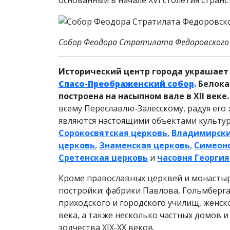
основанный в начале XVI столетия стра
Собор Феодора Стратилата Федоровског
Исторический центр города украшает
Спасо-Преображенский собор
. Белок
построена на насыпном вале в XII веке.
всему Переславлю-Залесскому, радуя его
являются настоящими объектами культур
Сорокосвятская церковь
,
Владимирски
церковь
,
Знаменская церковь
,
Симеоно
Сретенская церковь
и
часовня Георги
Кроме православных церквей и монастыре
постройки: фабрики Павлова, Гольмберга 
приходского и городского училищ, женско
века, а также несколько частных домов 
зодчества XIX-XX веков.