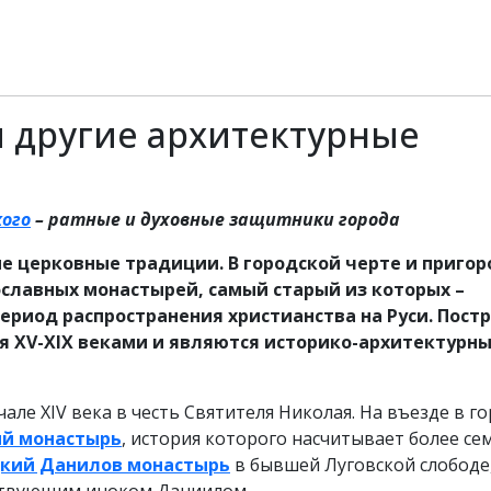
 другие архитектурные
ого
– ратные и духовные защитники города
е церковные традиции. В городской черте и пригор
славных монастырей, самый старый из которых –
 период распространения христианства на Руси. Пост
 XV-XIX веками и являются историко-архитектурн
чале XIV века в честь Святителя Николая. На въезде в го
й монастырь
, история которого насчитывает более се
кий Данилов монастырь
в бывшей Луговской слободе