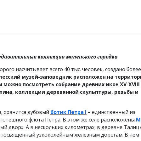
удивительные коллекции маленького городка
рого насчитывает всего 40 тыс. человек, создано более
лесский музей-заповедник расположен на территор
ем можно посмотреть собрание древних икон XV-XVIII 
пина, коллекции деревянной скульптуры, резьбы и
а, хранится дубовый
ботик Петра I
– единственный из
потешного флота Петра. В этом же селе расположены
М
й двор». А в нескольких километрах, в деревне Талиц
, посвященный узкоколейным железным дорогам. В нем