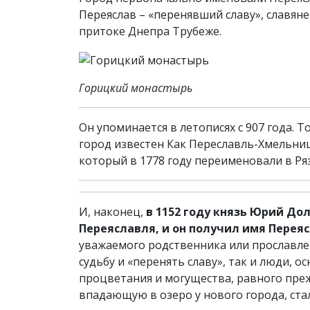
Переяслав – «перенявший славу», славян
притоке Днепра Трубеже.
Горицкий монастырь
Он упоминается в летописях с 907 года. Т
город известен Как Переславль-Хмельницк
который в 1778 году переименовали в Ря
И, наконец,
в 1152 году князь Юрий До
Переяславля, и он получил имя Перея
уважаемого родственника или прославле
судьбу и «перенять славу», так и люди, 
процветания и могущества, равного преж
впадающую в озеро у нового города, ста