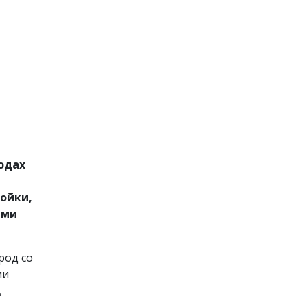
одах
ройки,
ыми
род со
ми
,