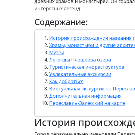
древних храмов и монастырей. Он собра
интересных легенд.
Содержание:
История происхождения названия 
Храмы, монастыри и другие архит
Музеи
Легенды Плещеева озера
Туристическая инфраструктура
Увлекательные экскурсии
Как добраться
Виртуальная экскурсия по Пересла
Дополнительная информация
Переславль-Залесский на карте
История происхожд
Город первоначально именовали Переясл