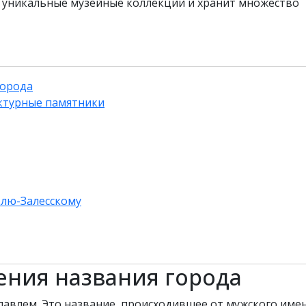
л уникальные музейные коллекции и хранит множество
города
ектурные памятники
влю-Залесскому
ения названия города
авлем. Это название, происходившее от мужского име