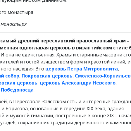
нствующим иноком Даниилом.
о монастыря
 самый древний переславский православный храм –
аменная одноглавая церковь в византийском стиле 
И она не единственная. Храмы и старинные часовни сто
 жителей и гостей изяществом форм и красотой линий, и
ного наследия. Это
церковь Петра Митрополита
,
й собор
,
Покровская церковь
,
Смоленско-Корнильев
вская церковь
,
церковь Александра Невского
,
я Победоносца
.
й, в Переславле-Залесском есть и интересные граждан
и Борисова, основанные в середине XIX века, здания
й и мужской гимназии, построенные в конце XIX – нача
и усадеб, сохранивших традиции деревянного и каменно