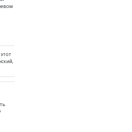
левом
 этот
нский,
ить
у