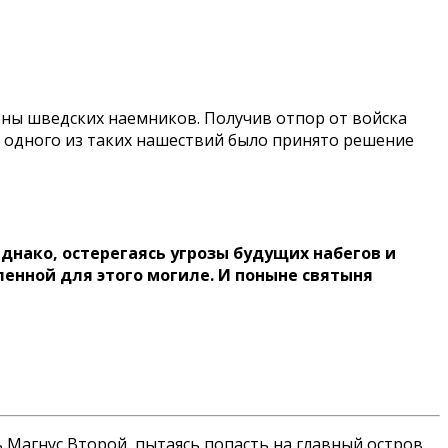
оны шведских наемников. Получив отпор от войска
мя одного из таких нашествий было принято решение
днако, остерегаясь угрозы будущих набегов и
ленной для этого могиле. И поныне святыня
ь Магнус Второй, пытаясь попасть на главный остров