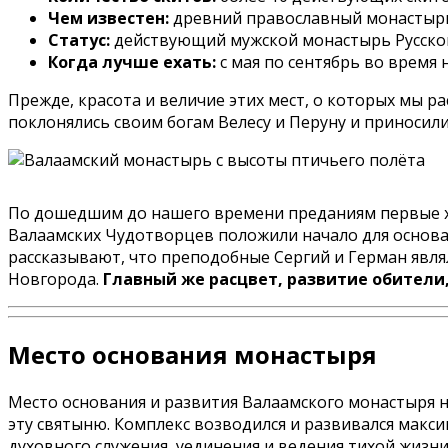
Чем известен:
древний православный монастырь,
Статус:
действующий мужской монастырь Русско
Когда лучше ехать:
с мая по сентябрь во время
Прежде, красота и величие этих мест, о которых мы ра
поклонялись своим богам Велесу и Перуну и приносили
По дошедшим до нашего времени преданиям первые хр
Валаамских Чудотворцев положили начало для основан
рассказывают, что преподобные Сергий и Герман явля
Новгорода.
Главный же расцвет, развитие обители,
Место основания монастыря
Место основания и развития Валаамского монастыря н
эту святыню. Комплекс возводился и развивался макси
духовного служения, уединения и ведения тихой жизни