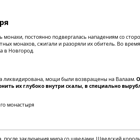
ря
ь монахи, постоянно подвергалась нападениям со стор
итных монахов, сжигали и разоряли их обитель. Во вре
а в Новгород.
была ликвидирована, мощи были возвращены на Валаам.
О
нить их глубоко внутри скалы, в специально выруб
а, после заключения мира со шведами. Шведский корол