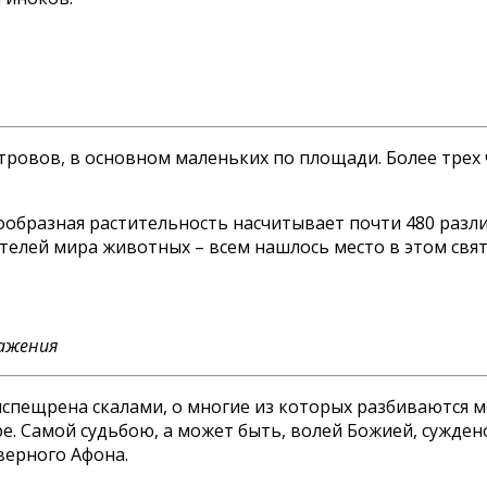
стровов, в основном маленьких по площади. Более тре
ообразная растительность насчитывает почти 480 разли
телей мира животных – всем нашлось место в этом свят
ражения
испещрена скалами, о многие из которых разбиваются 
ре. Самой судьбою, а может быть, волей Божией, сужде
верного Афона.