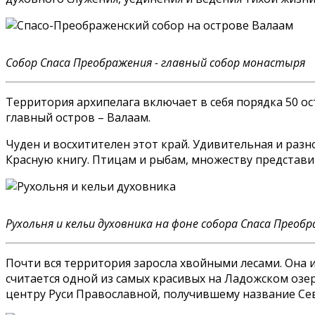
Собор Спаса Преображения - главный собор монастыря
Территория архипелага включает в себя порядка 50 о
главный остров – Валаам.
Чуден и восхитителен этот край. Удивительная и разн
Красную книгу. Птицам и рыбам, множеству представи
Рухольня и кельи духовника на фоне собора Спаса Преоб
Почти вся территория заросла хвойными лесами. Она 
считается одной из самых красивых на Ладожском озе
центру Руси Православной, получившему название Се