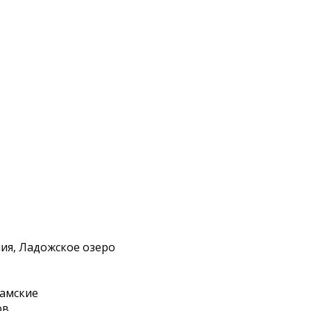
ия, Ладожское озеро
аамские
ов