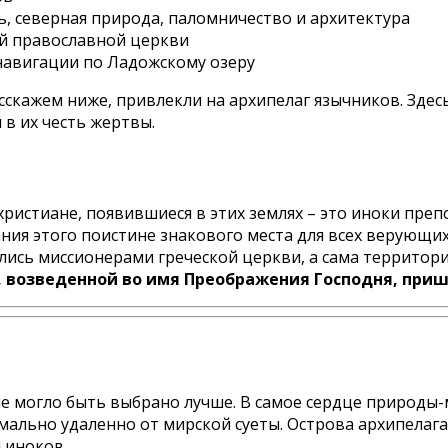
 северная природа, паломничество и архитектура
й православной церкви
 навигации по Ладожскому озеру
сскажем ниже, привлекли на архипелаг язычников. Здесь
 в их честь жертвы.
истиане, появившиеся в этих землях – это иноки преп
ия этого поистине знакового места для всех верующих
лись миссионерами греческой церкви, а сама территори
 возведенной во имя Преображения Господня, пришел
е могло быть выбрано лучше. В самое сердце природы-
мально удаленно от мирской суеты. Острова архипелага
 иноков.