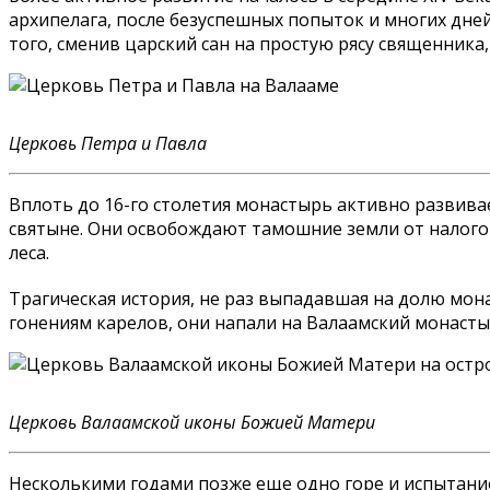
архипелага, после безуспешных попыток и многих дней
того, сменив царский сан на простую рясу священника,
Церковь Петра и Павла
Вплоть до 16-го столетия монастырь активно развивае
святыне. Они освобождают тамошние земли от налогов
леса.
Трагическая история, не раз выпадавшая на долю мон
гонениям карелов, они напали на Валаамский монасты
Церковь Валаамской иконы Божией Матери
Несколькими годами позже еще одно горе и испытание