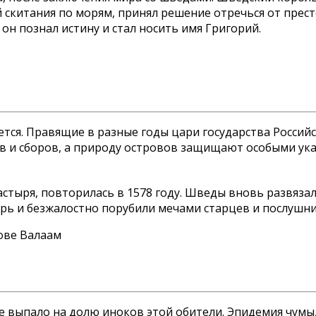
 скитания по морям, принял решение отречься от прест
 он познал истину и стал носить имя Григорий.
тся. Правящие в разные годы цари государства Российс
 и сборов, а природу островов защищают особыми указ
астыря, повторилась в 1578 году. Шведы вновь развяза
рь и безжалостно порубили мечами старцев и послушник
 выпало на долю иноков этой обители. Эпидемия чумы,