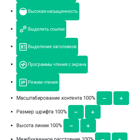
Высокая насыщенность
Выделить ссылки
Выделение заголовков
Программы чтения с экрана
Режим чтения
Масштабирование контента
100
%
Размер шрифта
100
%
Высота линии
100
%
Межбуквенное расстояние
100
%