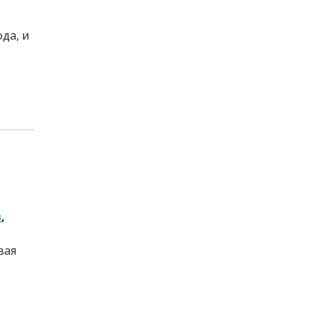
да, и
в
,
вая