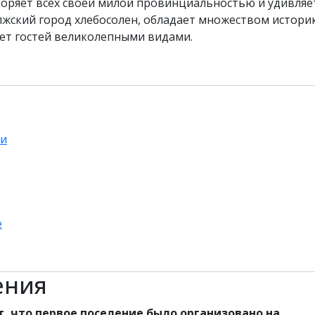
коряет всех своей милой провинциальностью и удивляе
лжский город хлебосолен, обладает множеством истори
ует гостей великолепными видами.
ли
е
ения
 что первое поселение было организовано на