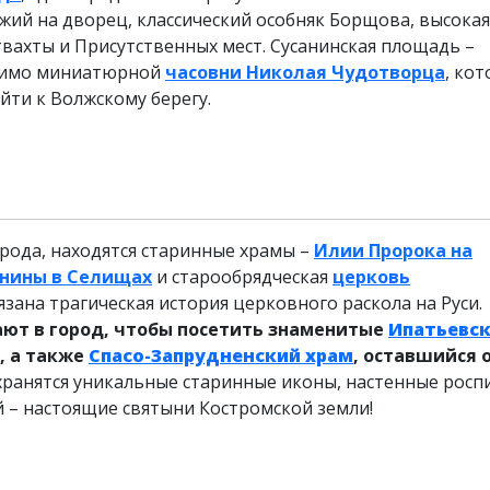
ий на дворец, классический особняк Борщова, высокая
вахты и Присутственных мест. Сусанинская площадь –
 мимо миниатюрной
часовни Николая Чудотворца
, кот
йти к Волжскому берегу.
рода, находятся старинные храмы –
Илии Пророка на
онины в Селищах
и старообрядческая
церковь
язана трагическая история церковного раскола на Руси.
ают в город, чтобы посетить знаменитые
Ипатьевс
, а также
Спасо-Запрудненский храм
, оставшийся 
хранятся уникальные старинные иконы, настенные росп
 – настоящие святыни Костромской земли!