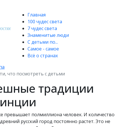
Главная
100 чудес света
7 чудес света
Знаменитые люди
С детьми по...
Самое - самое
Всё о странах
па
ти, что посмотреть с детьми
пешные традиции
винции
же превышает полмиллиона человек. И количество
ревний русский город постоянно растет. Это не