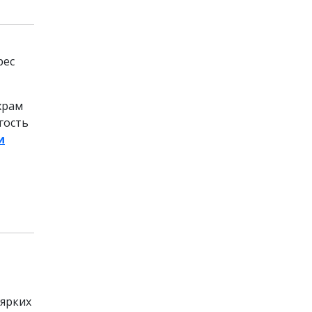
рес
храм
гость
и
 ярких