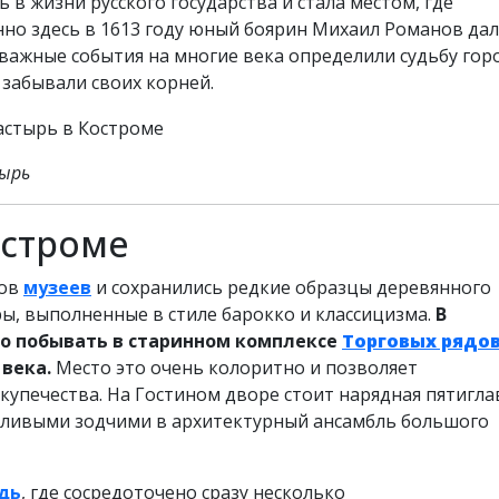
в жизни русского государства и стала местом, где
нно здесь в 1613 году юный боярин Михаил Романов дал
 важные события на многие века определили судьбу горо
забывали своих корней.
тырь
остроме
ков
музеев
и сохранились редкие образцы деревянного
ры, выполненные в стиле барокко и классицизма.
В
но побывать в старинном комплексе
Торговых рядо
 века.
Место это очень колоритно и позволяет
упечества. На Гостином дворе стоит нарядная пятигла
нтливыми зодчими в архитектурный ансамбль большого
дь
, где сосредоточено сразу несколько