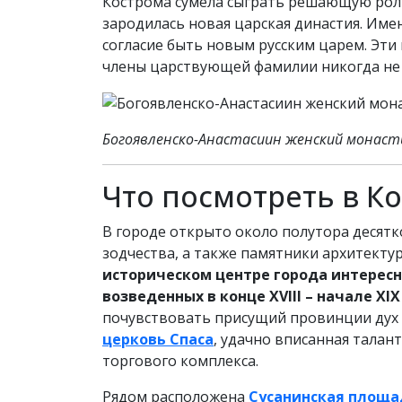
Кострома сумела сыграть решающую роль 
зародилась новая царская династия. Име
согласие быть новым русским царем. Эти
члены царствующей фамилии никогда не 
Богоявленско-Анастасиин женский монас
Что посмотреть в К
В городе открыто около полутора десят
зодчества, а также памятники архитекту
историческом центре города интерес
возведенных в конце XVIII – начале XIX
почувствовать присущий провинции дух к
церковь Спаса
, удачно вписанная тала
торгового комплекса.
Рядом расположена
Сусанинская площа