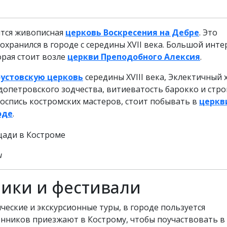
тся живописная
церковь Воскресения на Дебре
. Это
хранился в городе с середины XVII века. Большой инте
орая стоит возле
церкви Преподобного Алексия
.
устовскую церковь
середины XVIII века, Эклектичный 
опетровского зодчества, витиеватость барокко и стро
оспись костромских мастеров, стоит побывать в
церкв
оде
.
и
ики и фестивали
еские и экскурсионные туры, в городе пользуется
енников приезжают в Кострому, чтобы поучаствовать в