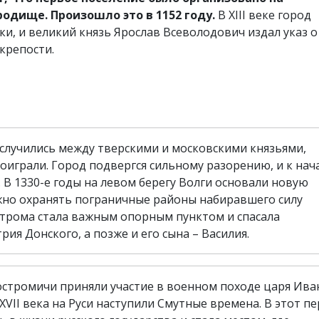
родище. Произошло это в 1152 году.
В XIII веке город
и, и великий князь Ярослав Всеволодович издал указ о
крепости.
случились между тверскими и московскими князьями,
играли. Город подвергся сильному разорению, и к нача
 В 1330-е годы на левом берегу Волги основали новую
жно охранять пограничные районы набиравшего силу
строма стала важным опорным пунктом и спасала
ия Донского, а позже и его сына – Василия.
костромичи приняли участие в военном походе царя Иван
 XVII века на Руси наступили Смутные времена. В этот п