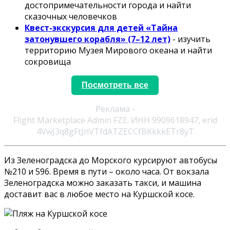
достопримечательности города и найти
сказочных человечков
Квест-экскурсия для детей «Тайна
затонувшего корабля» (7–12 лет)
- изучить
территорию Музея Мирового океана и найти
сокровища
Посмотреть все
Реклама -
Flight Marketplace Admin FZE. ИНН 9909618947, erid
4VwJ3q8gFtJnVTfdATZECCfBKkkkETr8yT
Из Зеленоградска до Морского курсируют автобусы
№210 и 596. Время в пути – около часа. От вокзала
Зеленоградска можно заказать такси, и машина
доставит вас в любое место на Куршской косе.