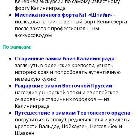
вечерней экскурсии по самому известному
форту Калининграда
Мистика ночного форта №1 «Штайн»
-
исследовать таинственный форт Кёнигсберга
после заката с профессиональным
экскурсоводом
По замкам:
Старинные замки близ Калининграда
-
заглянуть в орденские крепости, узнать
историю края и попробовать аутентичную
немецкую кухню
Рыцарские замки Восточной Пруссии
-
наследие рыцарской эпохи и европейское
очарование старинных городков — из
Калининграда
Путешествие к замкам Тевтонского ордена
-
погрузиться в эпоху Средневековья и увидеть
крепости Вальдау, Нойхаузен, Нессельбек и
Шаакен