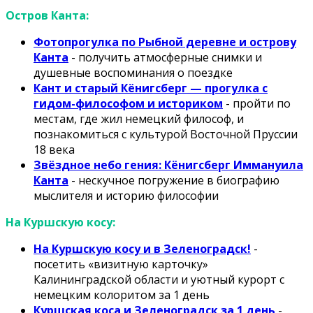
Остров Канта:
Фотопрогулка по Рыбной деревне и острову
Канта
- получить атмосферные снимки и
душевные воспоминания о поездке
Кант и старый Кёнигсберг — прогулка с
гидом-философом и историком
- пройти по
местам, где жил немецкий философ, и
познакомиться с культурой Восточной Пруссии
18 века
Звёздное небо гения: Кёнигсберг Иммануила
Канта
- нескучное погружение в биографию
мыслителя и историю философии
На Куршскую косу:
На Куршскую косу и в Зеленоградск!
-
посетить «визитную карточку»
Калининградской области и уютный курорт с
немецким колоритом за 1 день
Куршская коса и Зеленоградск за 1 день
-