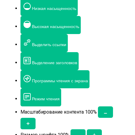
Низкая насыщенность
Высокая насыщенность
Выделить ссылки
Выделение заголовков
Программы чтения с экрана
Режим чтения
Масштабирование контента
100
%
Размер шрифта
100
%