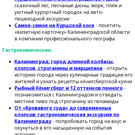
сказочный лес, песчаные дюны, море, пляж и
уютный курортный городок на авто-
пешеходной экскурсии
Самое-самое на Куршской косе
- посетить
«визитную карточку» Калининградской области
в компании профессионального географа
Гастрономические:
Калининград: город длинной колбасы,
клопсов, строганины и марципана
- открыть
историю города через кулинарные традиции его
жителей и узнать рецепты кёнигсбергской кухни
Рыбный Кёнигсберг и 12 оттенков пенного
-
познакомиться с Калининградом и отведать
местное пиво под строганину из пеламиды
От «Кровавого суда» до современных
клопсов: гастрономическая экскурсия по
Калининграду
- попробовать город на вкус и
окунуться в его насыщенную на события
историю