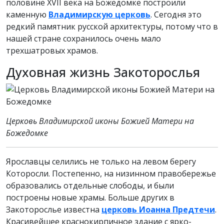
половине XVII века на Божедомке построили
каменную
Владимирскую церковь
. Сегодня это
редкий памятник русской архитектуры, потому что в
нашей стране сохранилось очень мало
трехшатровых храмов.
Духовная жизнь Закоторослья
Церковь Владимирской иконы Божией Матери на
Божедомке
Ярославцы селились не только на левом берегу
Которосли. Постепенно, на низинном правобережье
образовались отдельные слободы, и были
построены новые храмы. Больше других в
Закоторослье известна
церковь Иоанна Предтечи
.
Красивейшее краснокирпичное здание с ярко-