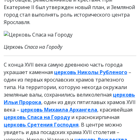
Екатерине II был утвержден новый план, и Земляной
город стал выполнять роль исторического центра
Ярославля.
Церковь Спаса на Городу
С конца XVII века самую древнюю часть города
украшает каменная
церковь Николы Рубленого
–
один из первых ярославских храмов трапезного
типа. На территории, которую некогда окружали
земляные валы, сохранились великолепная
церковь
Ильи Пророка
, один из двух пятиглавых храмов XVII
века –
церковь Михаила Архангела
, красивейшая
церковь Спаса на Городу
и краснокирпичная
церковь Сретения Господня
. В центре можно
увидеть и два посадских храма XVII столетия –
церковь Николы Надеина и
церковь Рождества