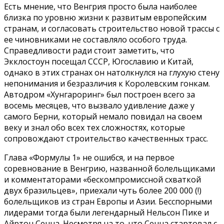
Есть мнение, что Венгрия просто была наиболее
близка по уровню жизни к развитым европейским
странам, и согласовать строительство новой трассы с
ее чиновниками не составляло особого труда.
Справедливости ради стоит заметить, что
Экклостоун посещал СССР, Югославию и Китай,
однако в этих странах он натолкнулся на глухую стену
непонимания и безразличия к Королевским гонкам.
Автодром «Хунгароринг» был построен всего за
восемь месяцев, что вызвало удивление даже у
самого Берни, который немало повидал на своем
веку и знал обо всех тех сложностях, которые
сопровождают строительство качественных трасс.
Глава «Формулы 1» не ошибся, и на первое
соревнование в Венгрию, названной болельщиками
и комментаторами «бескомпромиссной схваткой
двух бразильцев», приехали чуть более 200 000 (!)
болельщиков из стран Европы и Азии. Бесспорными
лидерами тогда были легендарный Нельсон Пике и
Айртон Сенна. Несмотря на то, что Сенна стартовал с