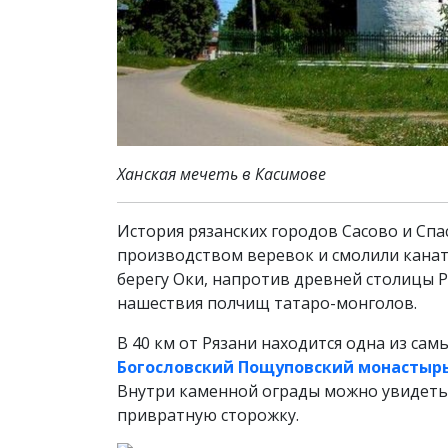
Ханская мечеть в Касимове
История рязанских городов Сасово и Спас
производством веревок и смолили канаты
берегу Оки, напротив древней столицы Р
нашествия полчищ татаро-монголов.
В 40 км от Рязани находится одна из са
Богословский Пощуповский монастыр
Внутри каменной ограды можно увидеть 
привратную сторожку.