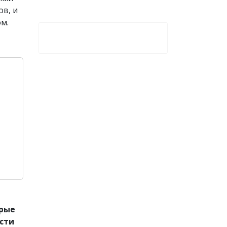
ов, и
м.
орые
асти