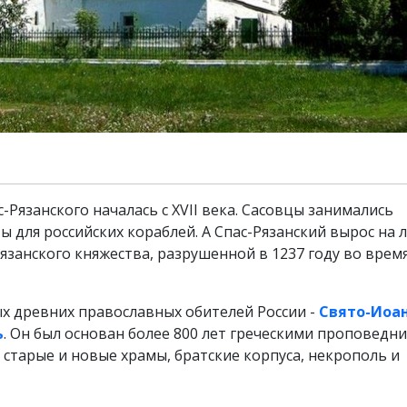
-Рязанского началась с XVII века. Сасовцы занимались
 для российских кораблей. А Спас-Рязанский вырос на 
язанского княжества, разрушенной в 1237 году во врем
мых древних православных обителей России -
Свято-Иоан
ь
. Он был основан более 800 лет греческими проповедн
старые и новые храмы, братские корпуса, некрополь и