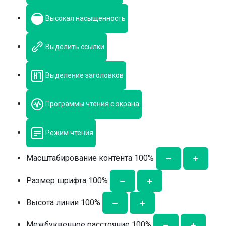
Высокая насыщенность
Выделить ссылки
Выделение заголовков
Программы чтения с экрана
Режим чтения
Масштабирование контента
100
%
Размер шрифта
100
%
Высота линии
100
%
Межбуквенное расстояние
100
%