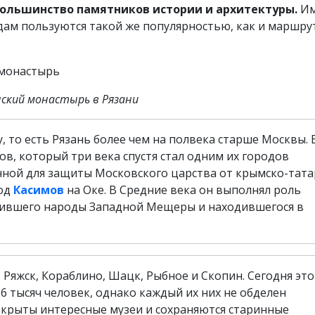
большинство памятников истории и архитектуры.
Им
дам пользуются такой же популярностью, как и маршру
ский монастырь в Рязани
, то есть Рязань более чем на полвека старше Москвы. В
в, который три века спустя стал одним их городов
нной для защиты Московского царства от крымско-тата
род
Касимов
на Оке. В Средние века он выполнял роль
нившего народы Западной Мещеры и находившегося в
ь Ряжск, Кораблино, Шацк, Рыбное и Скопин. Сегодня это
6 тысяч человек, однако каждый их них не обделен
ткрыты интересные музеи и сохраняются старинные