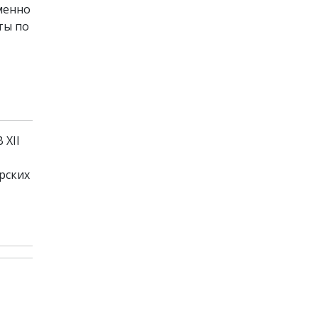
енно
ты по
 XII
рских