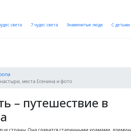
чудес света
7 чудес света
Знаменитые люди
С детьми п
ропа
онастыри, места Есенина и фото
ть – путешествие в
та
рдце страны. Она славится старинными храмами, дрему