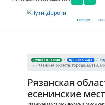
Главная
100 
Ев
Лучшее в России
Лучшее в мире
Рязанская область: города, музеи, м
Рязанская облас
есенинские мес
Рязанская земля раскинулась в самом се