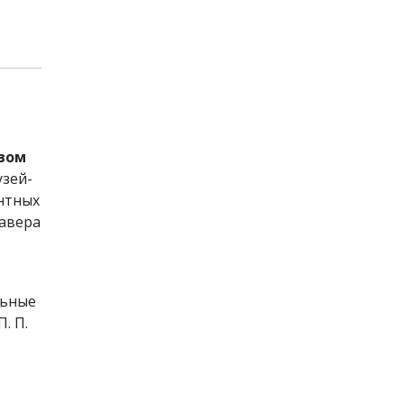
твом
узей-
антных
равера
льные
. П.