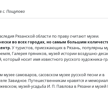
в с. Пощупово
следия Рязанской области по праву считают музеи.
ески во всех городах, но самым большим количес
ентр.
У туристов, приезжающих в Рязань, популярны м
ремля, Галерея пряников, музей истории воздушно-дес
, который носит имя известного русского художника-г
 музее самоваров, сасовском музее русской песни и в
селе Завидное. Путешественникам нравятся и мемориа
жевском, музей-усадьба И. П. Павлова в Рязани и музей П