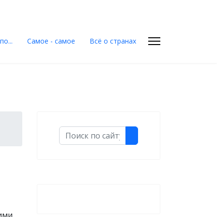
о...
Самое - самое
Всё о странах
Поиск
чими