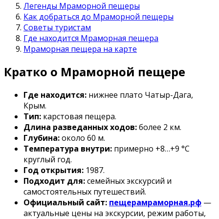
Легенды Мраморной пещеры
Как добраться до Мраморной пещеры
Советы туристам
Где находится Мраморная пещера
Мраморная пещера на карте
Кратко о Мраморной пещере
Где находится:
нижнее плато Чатыр-Дага,
Крым.
Тип:
карстовая пещера.
Длина разведанных ходов:
более 2 км.
Глубина:
около 60 м.
Температура внутри:
примерно +8…+9 °C
круглый год.
Год открытия:
1987.
Подходит для:
семейных экскурсий и
самостоятельных путешествий.
Официальный сайт:
пещерамраморная.рф
—
актуальные цены на экскурсии, режим работы,