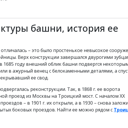
ктуры башни, история ее
отличалась – это было простенькое невысокое сооруже
ойницы. Верх конструкции завершался двурогими зубца
 в 1685 году внешний облик башни подвергся некоторы
ли в ажурный венец с белокаменными деталями, а спус
ерекрывавший ее свод.
одвергалась реконструкции. Так, в 1868 г. ее ворота
зной проезд из Москвы на Троицкий мост. С началом XX
роездов – в 1901 г. их открыли, а в 1930 – снова заложи
рытых боковых проездов. Найти ее можно рядом с
Трои