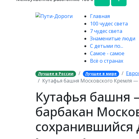
Главная
100 чудес света
7 чудес света
Знаменитые люди
С детьми по...
Самое - самое
Всё о странах
Евро
Лучшее в России
Лучшее в мире
Кутафья башня Московского Кремля — 
Кутафья башня 
барбакан Москов
сохранившийся 