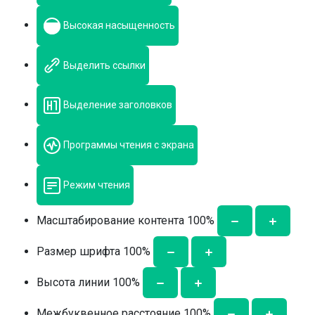
Высокая насыщенность
Выделить ссылки
Выделение заголовков
Программы чтения с экрана
Режим чтения
Масштабирование контента
100
%
Размер шрифта
100
%
Высота линии
100
%
Межбуквенное расстояние
100
%