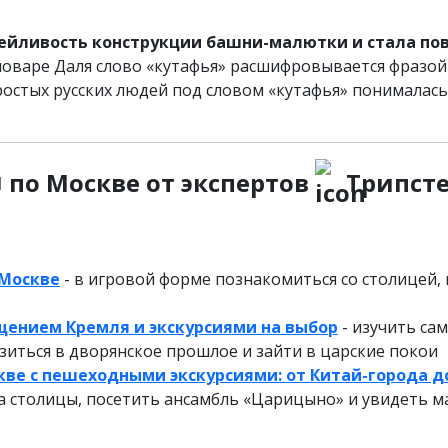
тейливость конструкции башни-малютки и стала по
словаре Даля слово «кутафья» расшифровывается фразой
простых русских людей под словом «кутафья» понималась
и
по Москве от экспертов
Трипст
 Москве
- в игровой форме познакомиться со столицей,
щением Кремля и экскурсиями на выбор
- изучить са
зиться в дворянское прошлое и зайти в царские покои
ве с пешеходными экскурсиями: от Китай-города д
а столицы, посетить ансамбль «Царицыно» и увидеть м