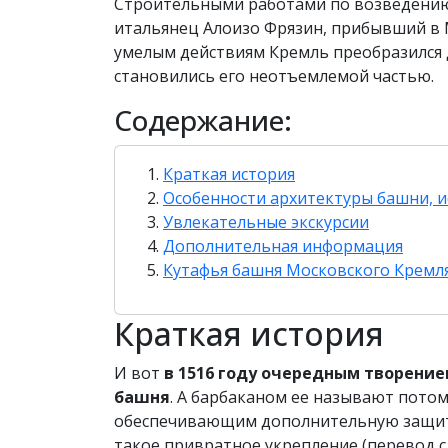
Строительными работами по возведению
итальянец Алоизо Фрязин, прибывший в М
умелым действиям Кремль преобразился 
становились его неотъемлемой частью.
Содержание:
Краткая история
Особенности архитектуры башни, и
Увлекательные экскурсии
Дополнительная информация
Кутафья башня Московского Кремля
Краткая история
И вот
в 1516 году очередным творение
башня
. А барбаканом ее называют пото
обеспечивающим дополнительную защиту 
такое привратное укрепление (перевод с