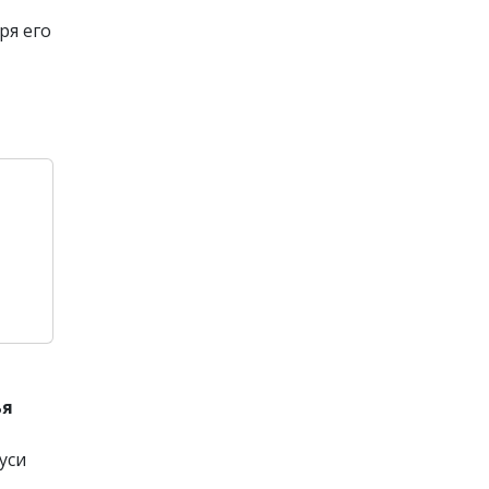
ря его
ья
уси