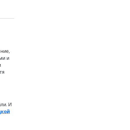
ние,
ми и
м
тя
ли. И
цкой