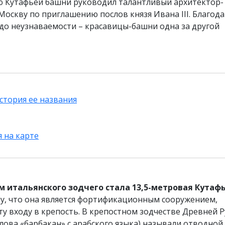
 Кутафьей башни руководил талантливый архитектор-
оскву по приглашению послов князя Ивана III. Благода
до неузнаваемости – красавицы-башни одна за другой
стория ее названия
 на карте
м итальянского зодчего стала 13,5-метровая Кутаф
му, что она является фортификационным сооружением,
входу в крепость. В крепостном зодчестве Древней Р
лова «барбакан» с арабского языка) называли отводной