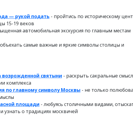
ода — рукой подать
- пройтись по историческому цент
цы 15-19 веков
сыщенная автомобильная экскурсия по главным местам
 объехать самые важные и яркие символы столицы и
а возрожденной святыни
- раскрыть сакральные смыс
ии комплекса
ия по главному символу Москвы
- не только полюбов
смыслы
расной площади
- любуясь столичными видами, отыска
и узнать о традициях москвичей