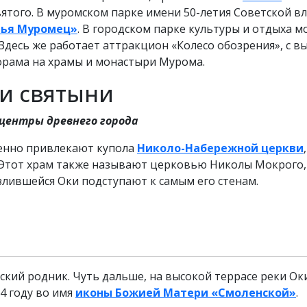
ятого. В муромском парке имени 50-летия Советской в
лья Муромец»
. В городском парке культуры и отдыха 
 Здесь же работает аттракцион «Колесо обозрения», с в
орама на храмы и монастыри Мурома.
и святыни
 центры древнего города
енно привлекают купола
Николо-Набережной церкви
,
. Этот храм также называют церковью Николы Мокрого,
злившейся Оки подступают к самым его стенам.
кий родник. Чуть дальше, на высокой террасе реки Ок
4 году во имя
иконы Божией Матери «Смоленской»
.