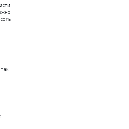
ласти
можно
ысоты
 так
и