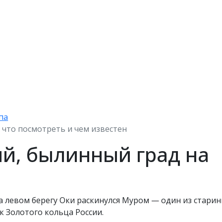
па
 что посмотреть и чем известен
й, былинный град на
на левом берегу Оки раскинулся Муром — один из стари
 Золотого кольца России.