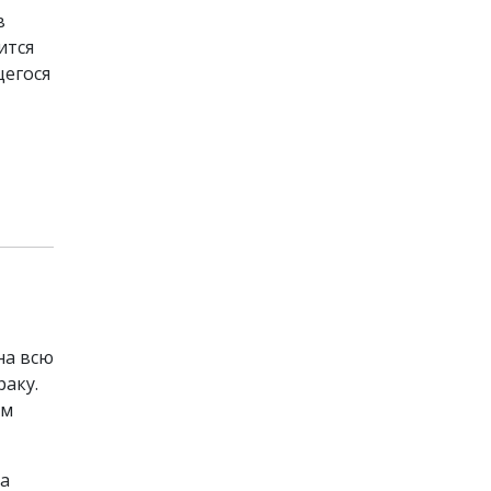
в
ится
щегося
на всю
раку.
ом
а