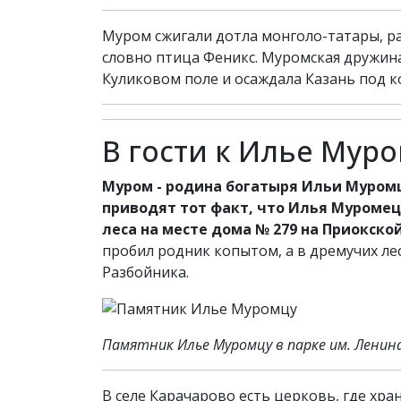
Муром сжигали дотла монголо-татары, ра
словно птица Феникс. Муромская дружина
Куликовом поле и осаждала Казань под 
В гости к Илье Мур
Муром - родина богатыря Ильи Муромц
приводят тот факт, что Илья Муромец 
леса на месте дома № 279 на Приокской
пробил родник копытом, а в дремучих л
Разбойника.
Памятник Илье Муромцу в парке им. Ленин
В селе Карачарово есть церковь, где хр