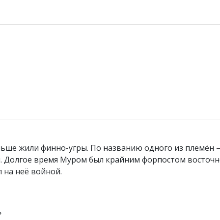
раньше жили финно-угры. По названию одного из племён 
я. Долгое время Муром был крайним форпостом восточ
 на неё войной.
ь