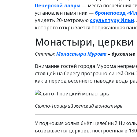
Печёрской лавры
— места погребения св
установлен памятник —
бронепоезд «И
увидеть 20-метровую
скульптуру Ильи
.
которого открывается потрясающая пан
Монастыри, церкви 
Статья:
Монастыри Мурома
– духовные
Внимание гостей города Мурома непрем
стоящей на берегу прозрачно-синей Оки
как в период весеннего паводка воды ра
Свято-Троицкий женский монастырь
У подножия холма бьёт целебный Никольс
возвышается церковь, построенная в 180