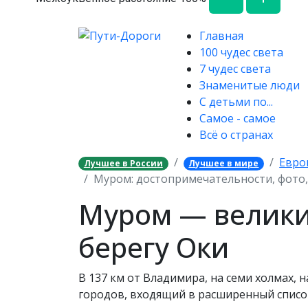
Главная
100 чудес света
7 чудес света
Знаменитые люди
С детьми по...
Самое - самое
Всё о странах
Евро
Лучшее в России
Лучшее в мире
Муром: достопримечательности, фото,
Муром — велики
берегу Оки
В 137 км от Владимира, на семи холмах, 
городов, входящий в расширенный список