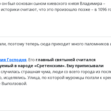
 он был основан сыном киевского князя Владимира –
 историки считают, что это произошло позже – в 1096 го
али, поэтому теперь сюда приходит много паломников 
ния Господня
. Его
главный святыней считался
уемый в народе «Сретенским». Ему приписывали
 случилась страшная чума, люди со всего города из пос
о, исцелялись. Улица, по которой муромцы ползли к крес
е Выползовой.