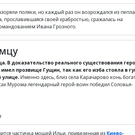
зоряли поляки, но каждый раз он возрождался из пепла
, прославившаяся своей храбростью, сражалась на
командованием Ивана Грозного.
омцу
а. В доказательство реального существования гер
имел прозвище Гущин, так как его изба стояла в г
 улице.
Именно здесь, близ села Карачарово конь бога
есах Мурома легендарный герой-воин победил Соловья-
а
анится частичка мощей Ильи, привезенная из
Киево-