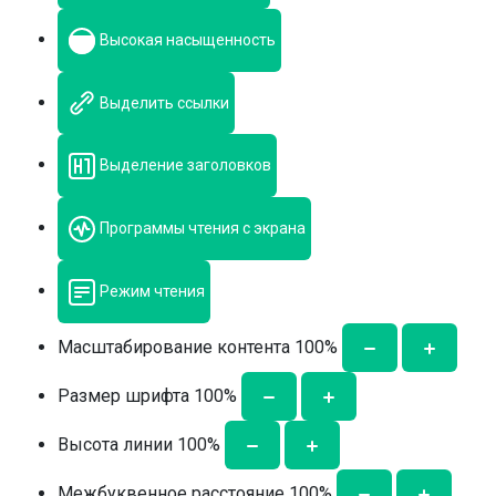
Высокая насыщенность
Выделить ссылки
Выделение заголовков
Программы чтения с экрана
Режим чтения
Масштабирование контента
100
%
Размер шрифта
100
%
Высота линии
100
%
Межбуквенное расстояние
100
%