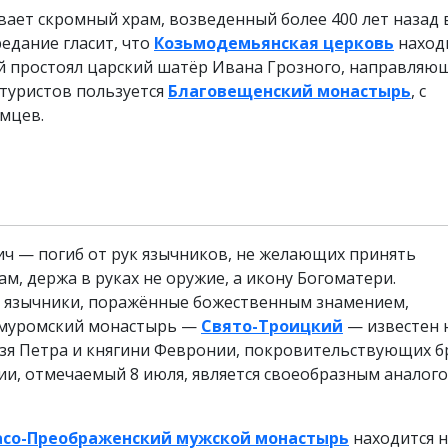
ает скромный храм, возведенный более 400 лет назад 
едание гласит, что
Козьмодемьянская церковь
наход
ней простоял царский шатёр Ивана Грозного, направляю
 туристов пользуется
Благовещенский монастырь
, с
мцев.
ич — погиб от рук язычников, не желающих принять
ам, держа в руках не оружие, а икону Богоматери.
 и язычники, поражённые божественным знамением,
н муромский монастырь —
Свято-Троицкий
— известен 
язя Петра и княгини Февронии, покровительствующих б
и, отмечаемый 8 июля, является своеобразным аналог
асо-Преображенский мужской монастырь
находится н