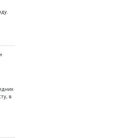
ду.
и
ледних
ту, в