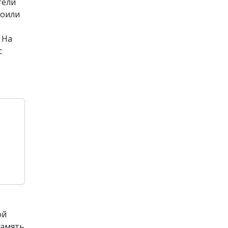
тели
роили
 На
с
ой
память