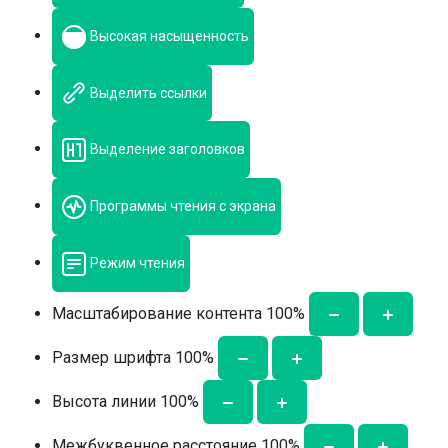
Высокая насыщенность
Выделить ссылки
Выделение заголовков
Программы чтения с экрана
Режим чтения
Масштабирование контента
100
%
Размер шрифта
100
%
Высота линии
100
%
Межбуквенное расстояние
100
%