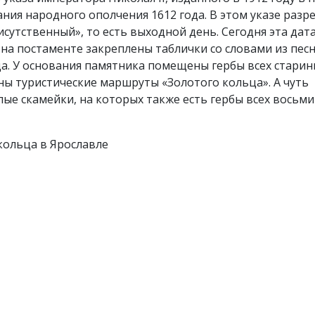
ания народного ополчения 1612 года. В этом указе разр
сутственный», то есть выходной день. Сегодня эта дат
, на постаменте закреплены таблички со словами из песн
да. У основания памятника помещены гербы всех стари
ны туристические маршруты «Золотого кольца». А чуть
ые скамейки, на которых также есть гербы всех восьми