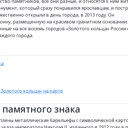
тво памятников, все они разные, и относятся к ним жи
онумент, который сразу понравился ярославцам, и пост
ественно открыли в день города, в 2013 году. Он
лонну, размещенную на красивом гранитном основании.
нные на все восемь городов «Золотого кольца» России 
аждого города.
ка
Золотого кольца» на карте
 памятного знака
плены металлические барельефы с символической карт
 указа императора Николая II, изданного в 1912 году в 