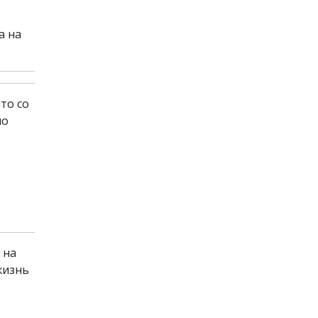
а на
то со
по
 на
жизнь