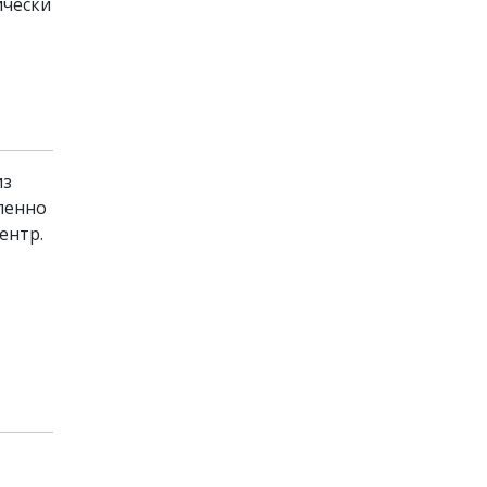
ически
из
пенно
ентр.