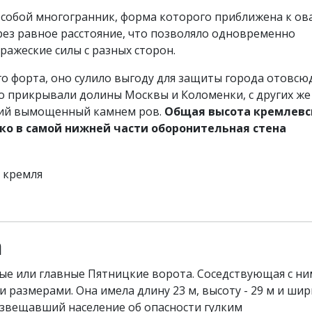
собой многогранник, форма которого приближена к ова
рез равное расстояние, что позволяло одновременно
ажеские силы с разных сторон.
о форта, оно сулило выгоду для защиты города отовсюд
его прикрывали долины Москвы и Коломенки, с других же
кий вымощенный камнем ров.
Общая высота кремлевс
лько в самой нижней части оборонительная стена
а
ные или главные Пятницкие ворота. Соседствующая с н
размерами. Она имела длину 23 м, высоту - 29 м и шир
 извещавший население об опасности гулким