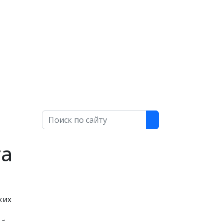
Поиск
та
ких