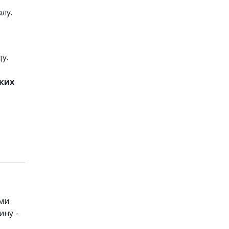
лу.
у.
ких
ими
ину -