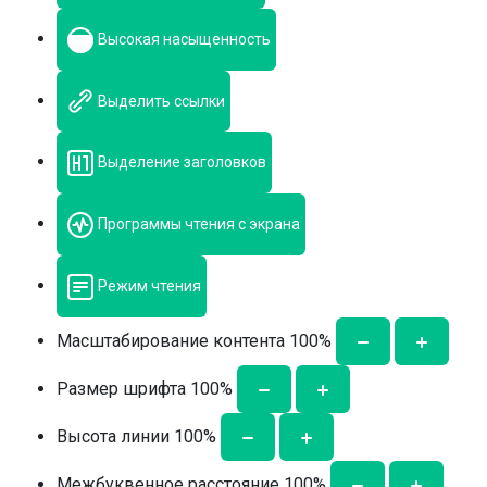
Высокая насыщенность
Выделить ссылки
Выделение заголовков
Программы чтения с экрана
Режим чтения
Масштабирование контента
100
%
Размер шрифта
100
%
Высота линии
100
%
Межбуквенное расстояние
100
%