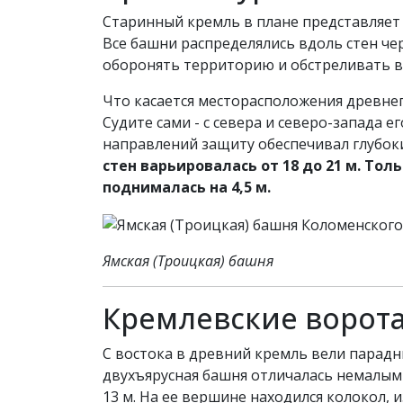
Старинный кремль в плане представляет 
Все башни распределялись вдоль стен че
оборонять территорию и обстреливать вр
Что касается месторасположения древнег
Судите сами - с севера и северо-запада 
направлений защиту обеспечивал глубо
стен варьировалась от 18 до 21 м. То
поднималась на 4,5 м.
Ямская (Троицкая) башня
Кремлевские ворот
С востока в древний кремль вели парад
двухъярусная башня отличалась немалыми 
13 м. На ее вершине находился колокол,