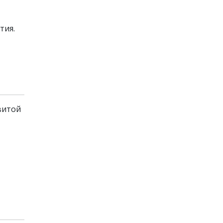
тия.
витой