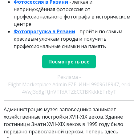
Фотосессия в Рязани
- лёгкая и
непринуждённая фотосессия от
профессионального фотографа в историческом
центре
Фотопрогулка в Рязани
- пройти по самым
красивым улочкам города и получить
профессиональные снимки на память
Посмотреть все
Реклама -
Flight Marketplace Admin FZE. ИНН 9909618947, erid
4VwJ3q8gFtJnVTfdATZECCfBKkkkETr8yT
Администрация музея-заповедника занимает
хозяйственные постройки XVII-XIX веков. Здание
гостиницы Знати XVII-XIX веков в 1995 году было
передано православной церкви. Теперь здесь