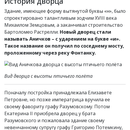
История дворца
Здание, имеющее форму вытянутой буквы «н», было
спроектировано талантливым зодчим XVIII века
Михаилом Земцовым, а заканчивал строительство
Бартоломео Растрелли.
Новый дворец стали
называть Аничков – с ударением на букве «и».
Такое название он получил по соседнему мосту,
проложенному через реку Фонтанку.
Вид дворца с высоты птичьего полёта
Поначалу постройка принадлежала Елизавете
Петровне, но позже императрица вручила ее
своему фавориту графу Разумовскому. Потом
Екатерина II приобрела дворец у брата
Разумовского и пожаловала здание своему
невенчанному супругу графу Григорию Потемкину,