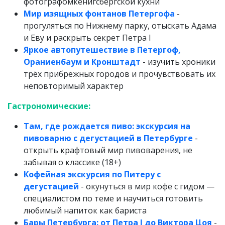
фотографомкёнигсбергской кухни
Мир изящных фонтанов Петергофа
-
прогуляться по Нижнему парку, отыскать Адама
и Еву и раскрыть секрет Петра I
Яркое автопутешествие в Петергоф,
Ораниенбаум и Кронштадт
- изучить хроники
трёх прибрежных городов и прочувствовать их
неповторимый характер
Гастрономические:
Там, где рождается пиво: экскурсия на
пивоварню с дегустацией в Петербурге
-
открыть крафтовый мир пивоварения, не
забывая о классике (18+)
Кофейная экскурсия по Питеру с
дегустацией
- окунуться в мир кофе с гидом —
специалистом по теме и научиться готовить
любимый напиток как бариста
Бары Петербурга: от Петра I до Виктора Цоя
-