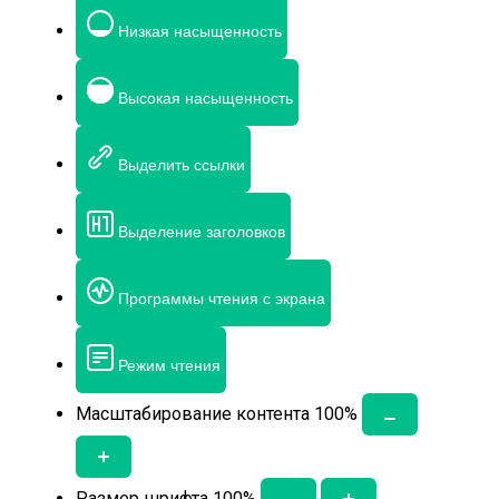
Низкая насыщенность
Высокая насыщенность
Выделить ссылки
Выделение заголовков
Программы чтения с экрана
Режим чтения
Масштабирование контента
100
%
Размер шрифта
100
%