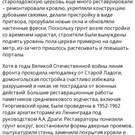
староладожскую церковь еще много реставрировали
– ремонтировали кровлю, укрепляли конструкцию
дубовыми связями, делали пристройку в виде
притвора, прорубали новые окна и обновляли
настенные фрески. Поскольку грунт возле постройки
со временем нарастал, строители были вынуждены
поднять уровень пола церкви примерно на один
метр, из-за чего пришлось растесывать и повышать
порталы.
Хотя в годы Великой Отечественной войны линия
фронта проходила неподалеку от Старой Ладоги,
домонгольская постройка счастливо избежала
разрушений и никак не пострадала от военных
действий. Большие реставрационные работы
памятников средневекового зодчества, включая
Георгиевский храм, были проведены в 1952-1962
годах архитекторами из Ленинграда под
руководством А.А. Драги. Реставраторы понизили
грунт вокруг, восстановили формы дверных проемов,
оштукатурили стены, заменили покрытия кровли и