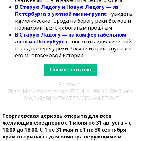
святынями 12 в. и навестить Вещего Олега
В Старую Ладогу и Новую Ладогу — из
Петербурга в уютной мини-группе
- увидеть
идиллические города на берегу реки Волхов и
познакомиться с их богатым прошлым
В Старую Ладогу — на комфортабельном
авто из Петербурга
- посетить идиллический
город на берегу реки Волхов и прикоснуться к
его многовековой истории
Посмотреть все
Реклама -
Flight Marketplace Admin FZE. ИНН 9909618947, erid
4VwJ3q8gFtJnVTfdATZECCfBKkkkETr8yT
Георгиевская церковь открыта для всех
желающих ежедневно с 1 июня по 31 августа – с
10:00 до 18:00. С 1 по 31 мая и с 1 по 30 сентября
храм открывают для осмотра верующими и