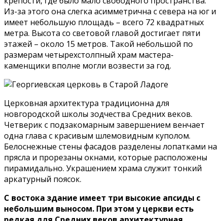
крепости, где было мало свободного пространства.
Из-за этого она слегка асимметрична с севера на юг и
имеет небольшую площадь – всего 72 квадратных
метра. Высота со световой главой достигает пяти
этажей – около 15 метров. Такой небольшой по
размерам четырехстолпный храм мастера-
каменщики вполне могли возвести за год.
Церковная архитектура традиционна для
новгородской школы зодчества Средних веков.
Четверик с подзакомарным завершением венчает
одна глава с красивым шлемовидным куполом.
Белоснежные стены фасадов разделены лопатками на
прясла и прорезаны окнами, которые расположены
пирамидально. Украшением храма служит тонкий
аркатурный поясок.
С востока здание имеет три высокие апсиды с
небольшим выносом. При этом у церкви есть
редкая для Средних веков архитектурная