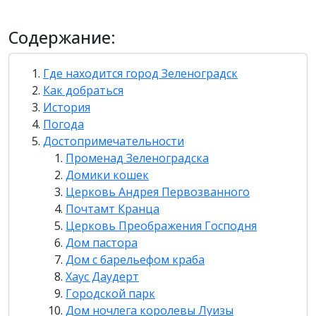
Содержание:
Где находится город Зеленоградск
Как добраться
История
Погода
Достопримечательности
Променад Зеленоградска
Домики кошек
Церковь Андрея Первозванного
Почтамт Кранца
Церковь Преображения Господня
Дом пастора
Дом с барельефом краба
Хаус Даудерт
Городской парк
Дом ночлега королевы Луизы