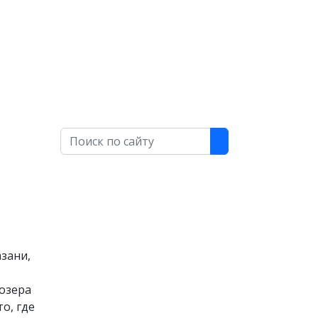
Поиск
азани,
 озера
о, где