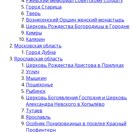
Ржевский мемориал Советскому Солдату
Город Старица
Тверь
Вознесенский Оршин женский монастырь
Церковь Рождества Богородицы в Городне
Кимры
Калязин
Московская область
Город Дубна
Ярославская область
Церковь Рождества Христова в Прилуках
Углич
Мышкин
Пошехонье
Рыбинск
Церковь Богоявления Господня и Церковь
Александра Невского в Хопылёво
Тутаев
Ярославль
Особняк Понизовкиных в поселке Красный
Профинтерн