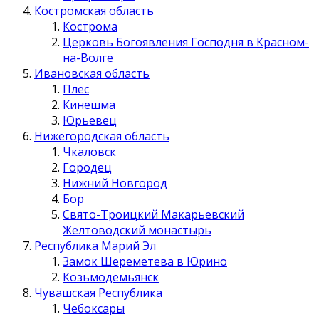
Костромская область
Кострома
Церковь Богоявления Господня в Красном-
на-Волге
Ивановская область
Плес
Кинешма
Юрьевец
Нижегородская область
Чкаловск
Городец
Нижний Новгород
Бор
Свято-Троицкий Макарьевский
Желтоводский монастырь
Республика Марий Эл
Замок Шереметева в Юрино
Козьмодемьянск
Чувашская Республика
Чебоксары